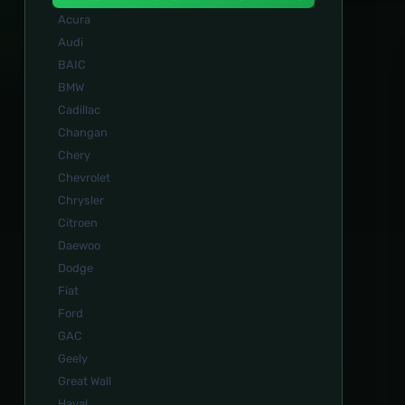
Acura
Audi
BAIC
BMW
Cadillac
Changan
Chery
Chevrolet
Chrysler
Citroen
Daewoo
Dodge
Fiat
Ford
GAC
Geely
Great Wall
Haval