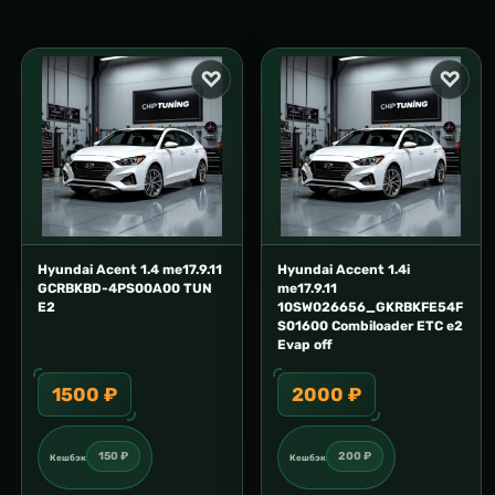
Hyundai Acent 1.4 me17.9.11
Hyundai Accent 1.4i
GCRBKBD-4PS00A00 TUN
me17.9.11
E2
10SW026656_GKRBKFE54F
S01600 Combiloader ETC e2
Evap off
1500 ₽
2000 ₽
150 ₽
200 ₽
Кешбэк
Кешбэк