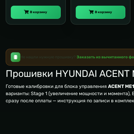
В корзину
В корзину
Не нашли нужную прошивку?
Заказать из вычитанного ф
Прошивки HYUNDAI ACENT M
Готовые калибровки для блока управления
ACENT ME17
варианты: Stage 1 (увеличение мощности и момента), EG
сразу после оплаты — инструкция по записи в компле