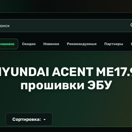
рошивок
Скидки
Новинки
Рекомендуемые
Партнеры
YUNDAI ACENT ME17.9
прошивки ЭБУ
Сортировка:
Т