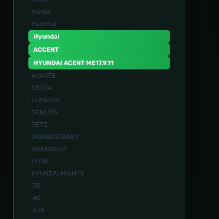
Honda
Hummer
Hyundai
ACCENT
HYUNDAI ACENT ME17.9.11
AVANTE
CRETA
ELANTRA
GENESIS
GETZ
GRAND STAREX
GRANDEUR
HD78
HYUNDAI MIGHTY
i30
i40
iX35