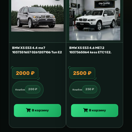
BMW Х5 E53 4.4 me7
BMW X5 E53 4.6 ME7.2
1037351657 0261207106 Tun E2
1037365064 kess ETC1 E2.
2000 ₽
2500 ₽
200 ₽
250 ₽
Кешбэк
Кешбэк
В корзину
В корзину