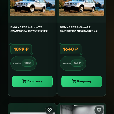
BMW X5 E53 4.4i me7.2
BMW x5 E53 4.6i me7.2
0261207106 1037351891 E2
0261207106 1037368125 e2
1099 ₽
1648 ₽
110 ₽
165 ₽
Кешбэк
Кешбэк
В корзину
В корзину