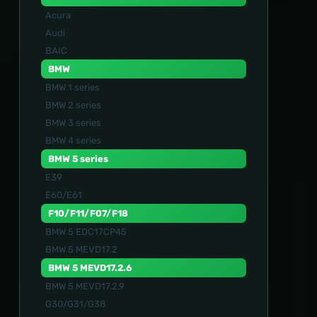
Acura
Audi
BAIC
BMW
BMW 1 series
BMW 2 series
BMW 3 series
BMW 4 series
BMW 5 series
E39
E60/E61
F10/F11/F07/F18
BMW 5 EDC17CP45
BMW 5 MEVD17.2
BMW 5 MEVD17.2.6
BMW 5 MEVD17.2.9
G30/G31/G38