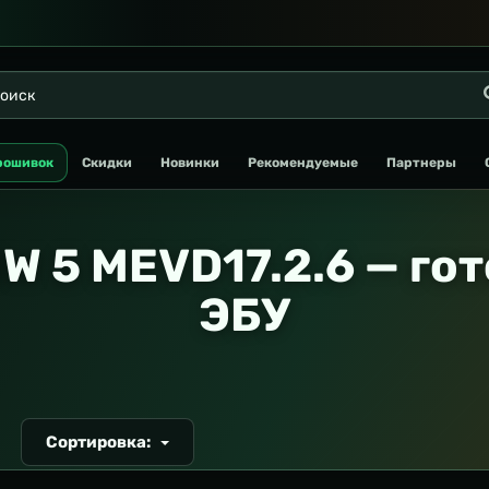
рошивок
Скидки
Новинки
Рекомендуемые
Партнеры
W 5 MEVD17.2.6 — го
ЭБУ
Сортировка:
Т