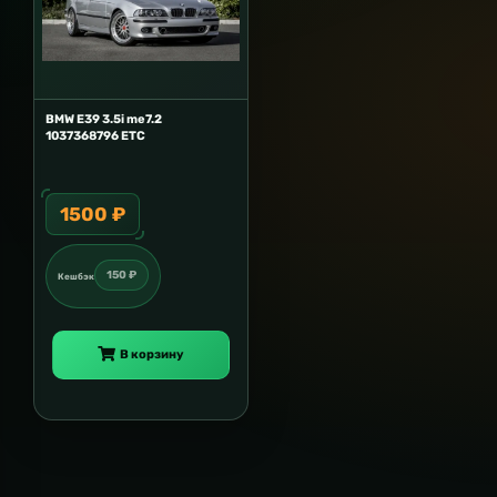
BMW E39 3.5i me7.2
1037368796 ETC
1500 ₽
150 ₽
Кешбэк
В корзину