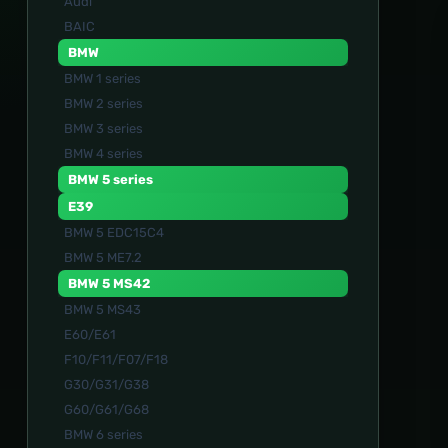
Audi
BAIC
BMW
BMW 1 series
BMW 2 series
BMW 3 series
BMW 4 series
BMW 5 series
E39
BMW 5 EDC15C4
BMW 5 ME7.2
BMW 5 MS42
BMW 5 MS43
E60/E61
F10/F11/F07/F18
G30/G31/G38
G60/G61/G68
BMW 6 series