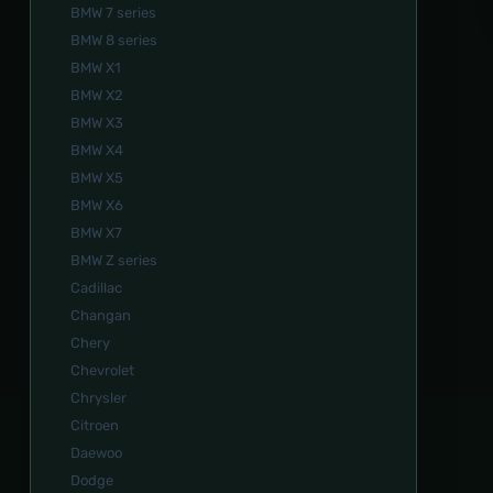
BMW 7 series
BMW 8 series
BMW X1
BMW X2
BMW X3
BMW X4
BMW X5
BMW X6
BMW X7
BMW Z series
Cadillac
Changan
Chery
Chevrolet
Chrysler
Citroen
Daewoo
Dodge