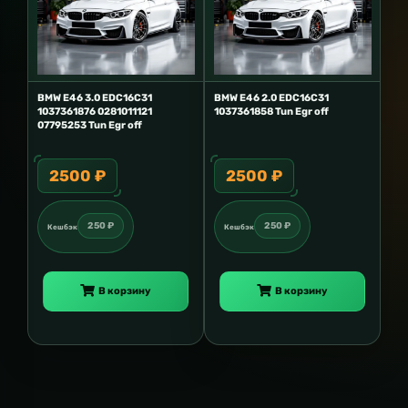
BMW E46 3.0 EDC16C31
BMW E46 2.0 EDC16C31
1037361876 0281011121
1037361858 Tun Egr off
07795253 Tun Egr off
2500 ₽
2500 ₽
250 ₽
250 ₽
Кешбэк
Кешбэк
В корзину
В корзину