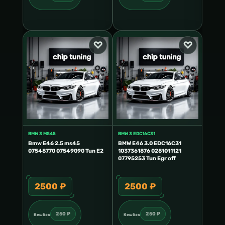
BMW 3 MS45
BMW 3 EDC16C31
Bmw E46 2.5 ms45
BMW E46 3.0 EDC16C31
07548770 07549090 Tun E2
1037361876 0281011121
07795253 Tun Egr off
2500 ₽
2500 ₽
250 ₽
250 ₽
Кешбэк
Кешбэк