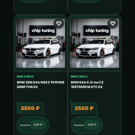
BMW 3 MS43
BMW 3 ME7.2
BMW 320i E46 MS43 7519308
BMW E46 4.4i me7.2
5000 TUN E2
1037350516 ETC E2
2500 ₽
2500 ₽
250 ₽
250 ₽
Кешбэк
Кешбэк