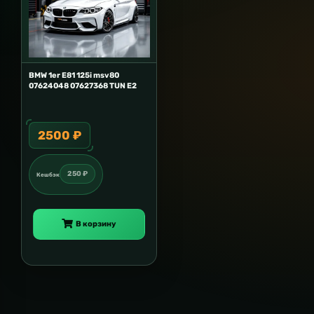
BMW 1er E81 125i msv80
07624048 07627368 TUN E2
2500 ₽
250 ₽
Кешбэк
В корзину