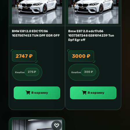
BMW E81 2.0 EDC17C06
Bmw E87 2.0 edc17c06
1037507453 TUN DPF EGR OFF
1037387248 0281014239 Tun
Dpf Egr off
2747 ₽
3000 ₽
275 ₽
300 ₽
Кешбэк
Кешбэк
В корзину
В корзину