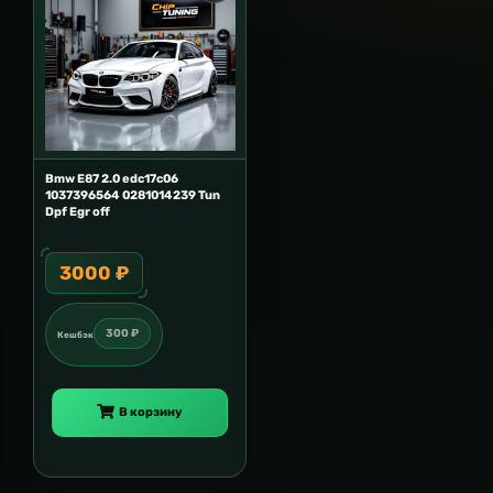
Bmw E87 2.0 edc17c06
1037396564 0281014239 Tun
Dpf Egr off
3000 ₽
300 ₽
Кешбэк
В корзину