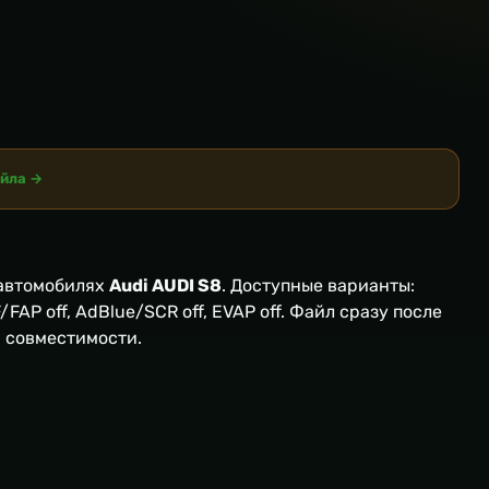
айла →
автомобилях
Audi AUDI S8
. Доступные варианты:
FAP off, AdBlue/SCR off, EVAP off. Файл сразу после
я совместимости.