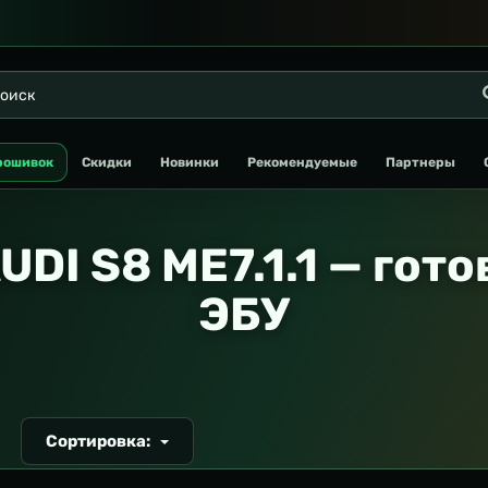
рошивок
Скидки
Новинки
Рекомендуемые
Партнеры
UDI S8 ME7.1.1 — гот
ЭБУ
Сортировка:
Т