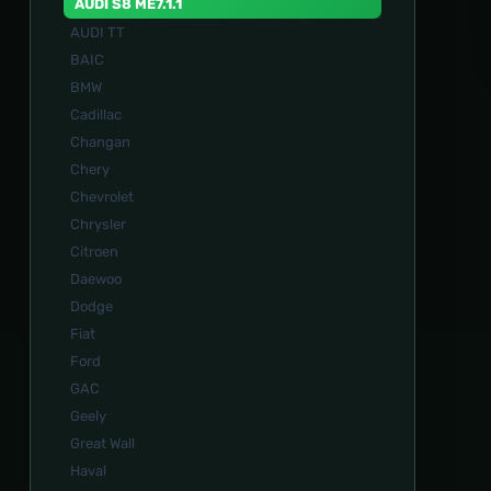
AUDI S8 ME7.1.1
AUDI TT
BAIC
BMW
Cadillac
Changan
Chery
Chevrolet
Chrysler
Citroen
Daewoo
Dodge
Fiat
Ford
GAC
Geely
Great Wall
Haval