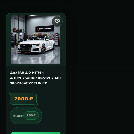
Audi S8 4.2 ME7.1.1
4D0907560AP 0261207040
1037354527 TUN E2
2000 ₽
200 ₽
Кешбэк