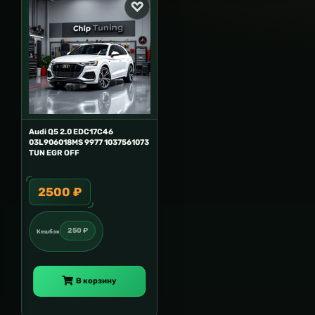
Audi Q5 2.0 EDC17C46
03L906018MS 9977 1037561073
TUN EGR OFF
2500 ₽
250 ₽
Кешбэк
В корзину