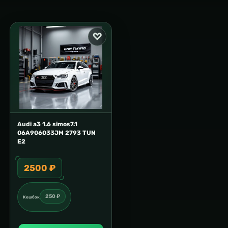
Audi a3 1.6 simos7.1
06A906033JM 2793 TUN
E2
2500 ₽
250 ₽
Кешбэк