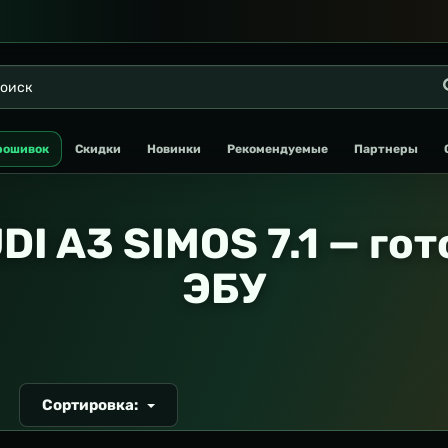
рошивок
Скидки
Новинки
Рекомендуемые
Партнеры
DI A3 SIMOS 7.1 — го
ЭБУ
Сортировка:
Т