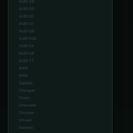
AUDI A8
AUDI Q3
AUDI Q5
AUDI Q7
AUDI Q8
AUDI RS6
AUDI S4
AUDI S8
AUDI TT
BAIC
BMW
Cadillac
Changan
Chery
Chevrolet
Chrysler
Citroen
Daewoo