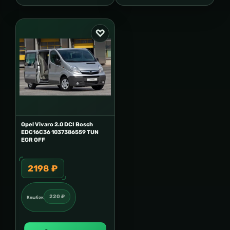
Opel Vivaro 2.0 DCI Bosch
EDC16C36 1037386559 TUN
EGR OFF
2198 ₽
220 ₽
Кешбэк