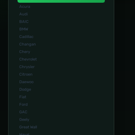
Acura
Audi
BAIC
BMW
Cadillac
Changan
Chery
Chevrolet
Chrysler
Citroen
Daewoo
Dodge
Fiat
Ford
GAC
Geely
Great Wall
Haval