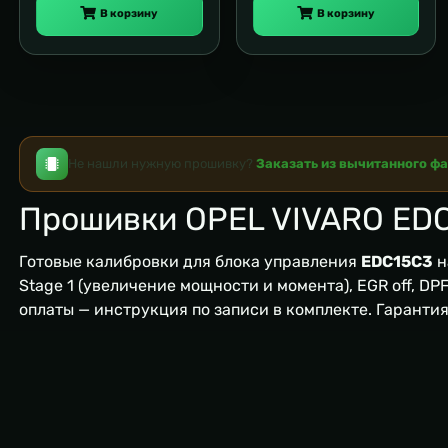
В корзину
В корзину
Не нашли нужную прошивку?
Заказать из вычитанного ф
Прошивки OPEL VIVARO ED
Готовые калибровки для блока управления
EDC15С3
н
Stage 1 (увеличение мощности и момента), EGR off, DPF/
оплаты — инструкция по записи в комплекте. Гаранти