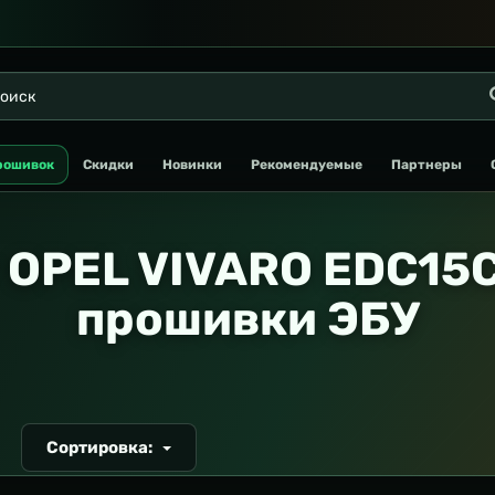
рошивок
Скидки
Новинки
Рекомендуемые
Партнеры
 OPEL VIVARO EDC15С
прошивки ЭБУ
Сортировка:
Т