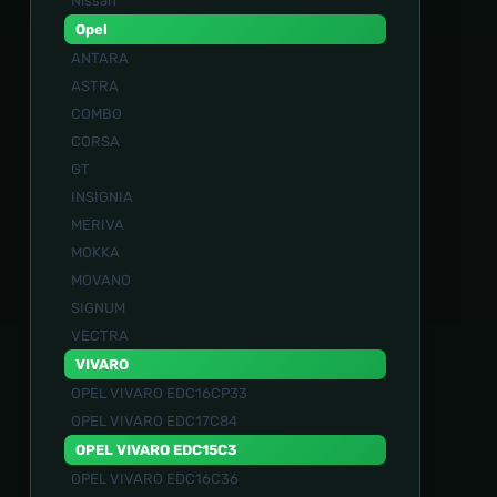
Nissan
Opel
ANTARA
ASTRA
COMBO
CORSA
GT
INSIGNIA
MERIVA
MOKKA
MOVANO
SIGNUM
VECTRA
VIVARO
OPEL VIVARO EDC16CP33
OPEL VIVARO EDC17C84
OPEL VIVARO EDC15С3
OPEL VIVARO EDC16C36