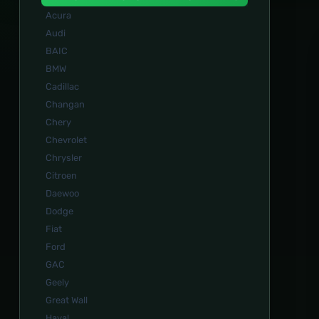
Acura
Audi
BAIC
BMW
Cadillac
Changan
Chery
Chevrolet
Chrysler
Citroen
Daewoo
Dodge
Fiat
Ford
GAC
Geely
Great Wall
Haval