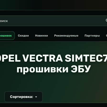
рошивок
Скидки
Новинки
Рекомендуемые
Партнеры
PEL VECTRA SIMTEC7
прошивки ЭБУ
Сортировка:
Т