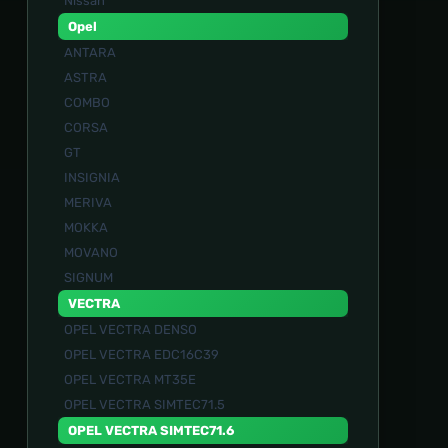
Nissan
Opel
ANTARA
ASTRA
COMBO
CORSA
GT
INSIGNIA
MERIVA
MOKKA
MOVANO
SIGNUM
VECTRA
OPEL VECTRA DENSO
OPEL VECTRA EDC16C39
OPEL VECTRA MT35E
OPEL VECTRA SIMTEC71.5
OPEL VECTRA SIMTEC71.6