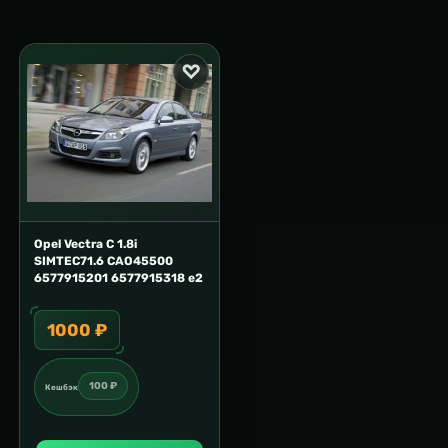
Opel Vectra C 1.8i
SIMTEC71.6 CAO45500
6577915201 6577915318 e2
1000 ₽
100 ₽
Кешбэк