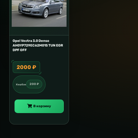
Opel Vectra 3.0 Denso
AH0YP729EC62M01S TUN EGR
DPF OFF
2000 ₽
200 ₽
Кешбэк
В корзину