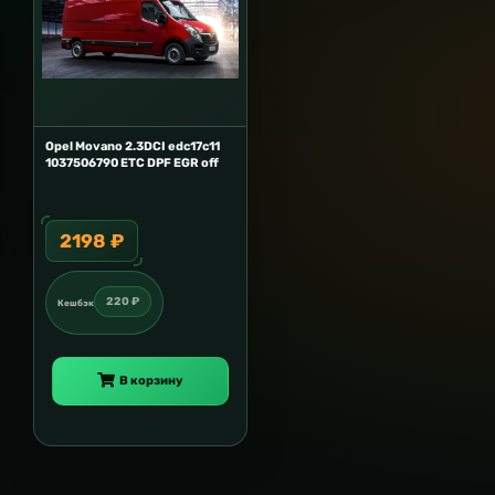
Opel Movano 2.3DCI edc17c11
1037506790 ETC DPF EGR off
2198 ₽
220 ₽
Кешбэк
В корзину