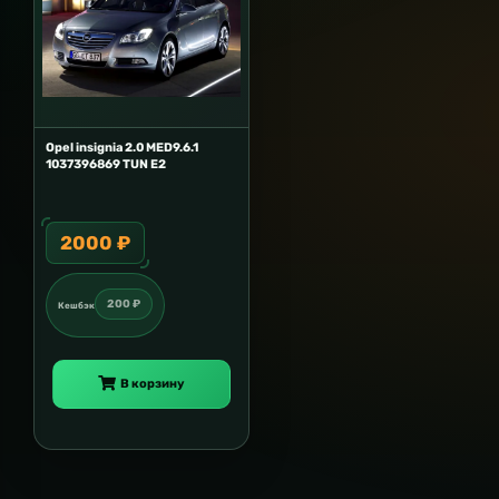
Opel insignia 2.0 MED9.6.1
1037396869 TUN E2
2000 ₽
200 ₽
Кешбэк
В корзину