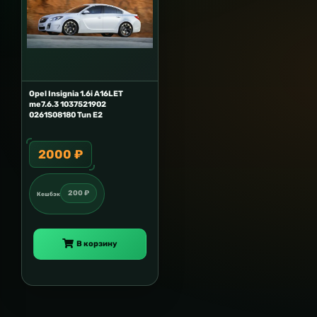
Opel Insignia 1.6i A16LET
me7.6.3 1037521902
0261S08180 Tun E2
2000 ₽
200 ₽
Кешбэк
В корзину