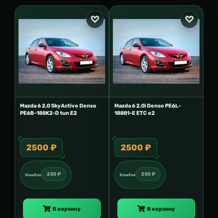
Mazda 6 2.0 SkyActive Denso
Mazda 6 2.0i Denso PE6L-
PE6B-188K2-D tun E2
18881-E ETC e2
2500 ₽
2500 ₽
250 ₽
250 ₽
Кешбэк
Кешбэк
В корзину
В корзину