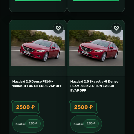
Mazda 6 2.0 Denso PE6M-
Mazda 6 2.0 Skyactiv-G Denso
188K2-B TUN E2 EGR EVAP OFF
PE6M-188K2-D TUN E2 EGR
EVAP OFF
2500 ₽
2500 ₽
250 ₽
250 ₽
Кешбэк
Кешбэк