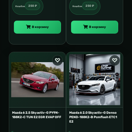
250 ₽
250 ₽
Кешбэк
Кешбэк
В корзину
В корзину
Mazda 6 2.5 Skyactiv-G PY9N-
Mazda 6 2.0 Skyactiv-G Denso
188K2-C TUN E2 EGR EVAP OFF
PEND-188K2-B Pcmflash ETC1
E2