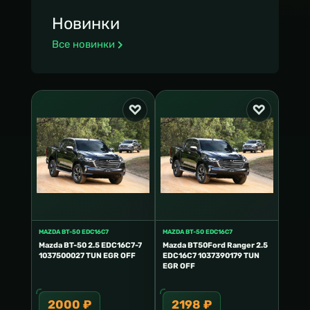
Новинки
Все новинки
MAZDA BT-50 EDC16C7
MAZDA BT-50 EDC16C7
Mazda BT-50 2.5 EDC16C7-7
Mazda BT50Ford Ranger 2.5
1037500027 TUN EGR OFF
EDC16C7 1037390179 TUN
EGR OFF
2000 ₽
2198 ₽