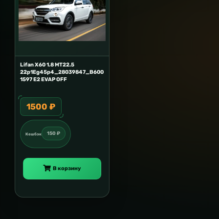
Lifan X60 1.8 MT22.5
22p1Eg45p4_28039847_B600
1597 E2 EVAP OFF
1500 ₽
150 ₽
Кешбэк
В корзину