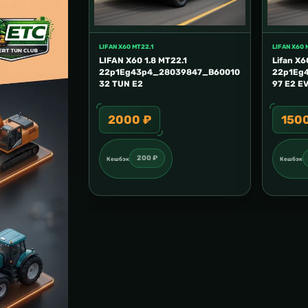
LIFAN X60 MT22.1
LIFAN X60 
LIFAN X60 1.8 MT22.1
Lifan X6
22p1Eg43p4_28039847_B60010
22p1Eg
32 TUN E2
97 E2 E
2000 ₽
150
200 ₽
Кешбэк
Кешбэк