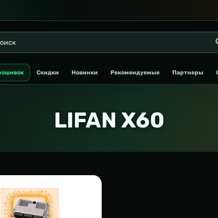
рошивок
Скидки
Новинки
Рекомендуемые
Партнеры
LIFAN X60