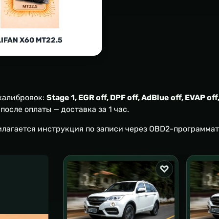
LIFAN X60 MT22.5
 калибровок:
Stage 1, EGR off, DPF off, AdBlue off, EVAP off
осле оплаты — доставка за 1 час.
илагается инструкция по записи через OBD2-программат