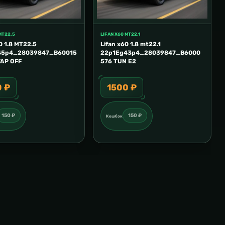
MT22.5
LIFAN X60 MT22.1
0 1.8 MT22.5
Lifan x60 1.8 mt22.1
45p4_28039847_B60015
22p1Eg43p4_28039847_B6000
VAP OFF
576 TUN E2
0 ₽
1500 ₽
150 ₽
150 ₽
Кешбэк