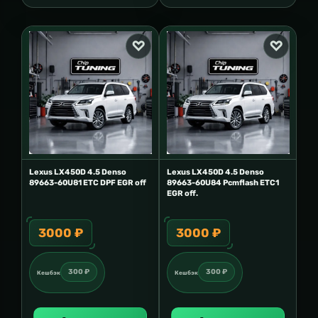
Lexus LX450D 4.5 Denso
Lexus LX450D 4.5 Denso
89663-60U81 ETC DPF EGR off
89663-60U84 Pcmflash ETC1
EGR off.
3000 ₽
3000 ₽
300 ₽
300 ₽
Кешбэк
Кешбэк