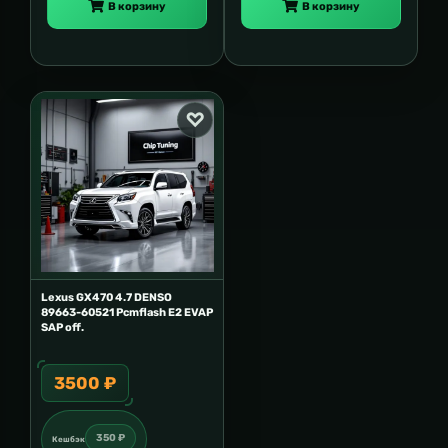
В корзину
В корзину
Lexus GX470 4.7 DENSO
89663-60521 Pcmflash E2 EVAP
SAP off.
3500 ₽
350 ₽
Кешбэк