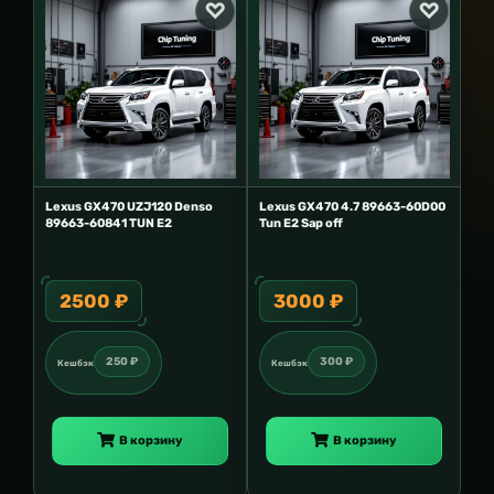
Lexus GX470 UZJ120 Denso
Lexus GX470 4.7 89663-60D00
89663-60841 TUN E2
Tun E2 Sap off
2500 ₽
3000 ₽
250 ₽
300 ₽
Кешбэк
Кешбэк
В корзину
В корзину