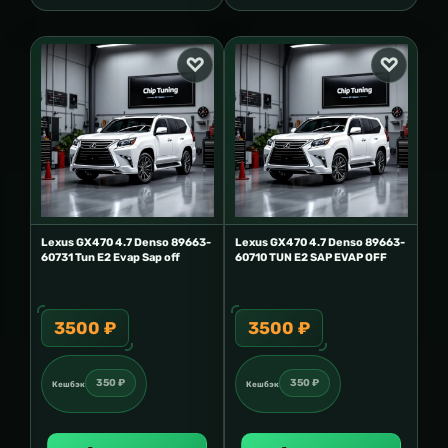
Lexus GX470 4.7 Denso 89663-
Lexus GX470 4.7 Denso 89663-
60731 Tun E2 Evap Sap off
60710 TUN E2 SAP EVAP OFF
3500 ₽
3500 ₽
350 ₽
350 ₽
Кешбэк
Кешбэк