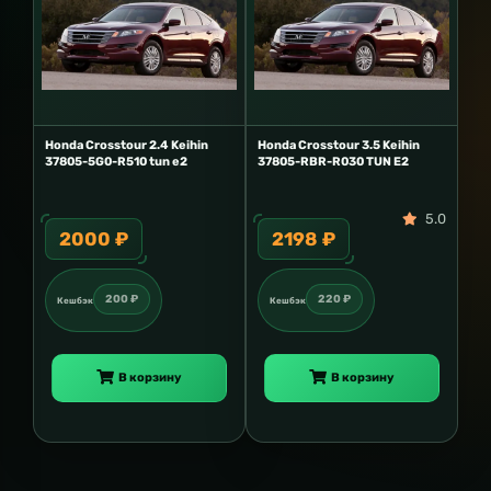
Honda Сrosstour 2.4 Keihin
Honda Сrosstour 3.5 Keihin
37805-5G0-R510 tun e2
37805-RBR-R030 TUN E2
5.0
2000 ₽
2198 ₽
200 ₽
220 ₽
Кешбэк
Кешбэк
В корзину
В корзину