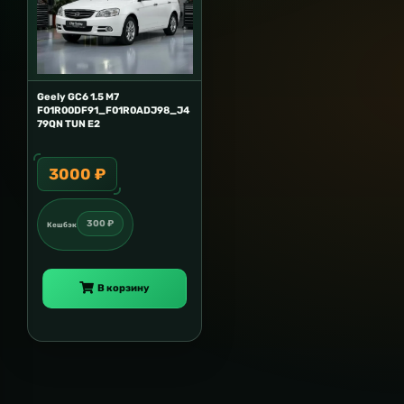
Geely GC6 1.5 M7
F01R00DF91_F01R0ADJ98_J4
79QN TUN E2
3000 ₽
300 ₽
Кешбэк
В корзину