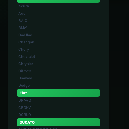
Acura
Audi
BAIC
BMW
Cadillac
Changan
Chery
Chevrolet
Chrysler
Citroen
Daewoo
Dodge
Fiat
BRAVO
CROMA
DOBLO
DUCATO