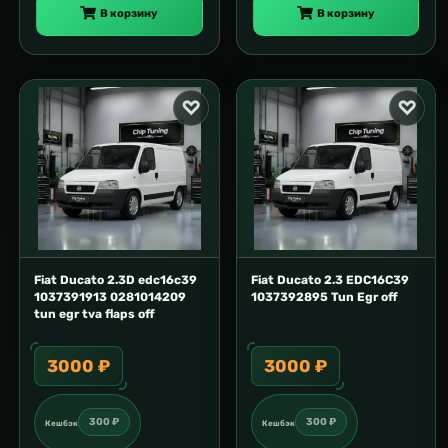
В корзину
В корзину
Fiat Ducato 2.3D edc16c39
Fiat Ducato 2.3 EDC16C39
1037391913 0281014209
1037392895 Tun Egr off
tun egr tva flaps off
3000 ₽
3000 ₽
300 ₽
300 ₽
Кешбэк
Кешбэк