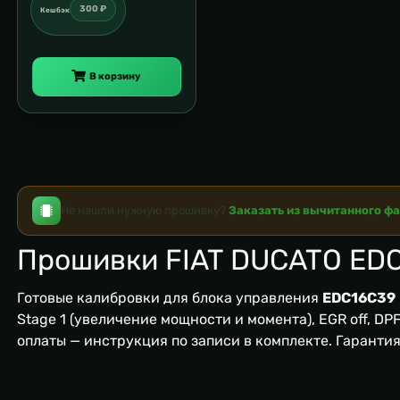
300 ₽
Кешбэк
В корзину
Не нашли нужную прошивку?
Заказать из вычитанного ф
Прошивки FIAT DUCATO ED
Готовые калибровки для блока управления
EDC16C39
Stage 1 (увеличение мощности и момента), EGR off, DPF/
оплаты — инструкция по записи в комплекте. Гаранти