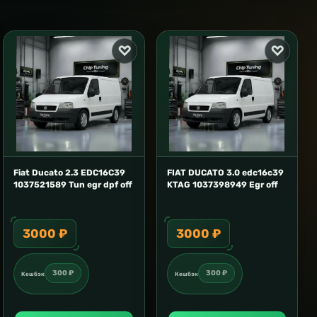
Fiat Ducato 2.3 EDC16C39
FIAT DUCATO 3.0 edc16c39
1037521589 Tun egr dpf off
KTAG 1037398949 Egr off
3000 ₽
3000 ₽
300 ₽
300 ₽
Кешбэк
Кешбэк