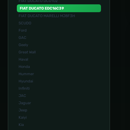
FIAT DUCATO DCU102
FIAT DUCATO EDC16C39
FIAT DUCATO MARELLI MJ8F3H
SCUDO
Ford
GAC
Geely
Great Wall
Haval
Honda
Hummer
Hyundai
Infiniti
JAC
Jaguar
Jeep
Kaiyi
Kia