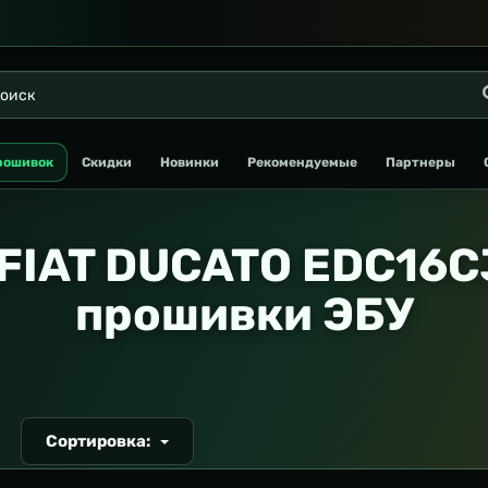
рошивок
Скидки
Новинки
Рекомендуемые
Партнеры
FIAT DUCATO EDC16C
прошивки ЭБУ
Сортировка:
Т