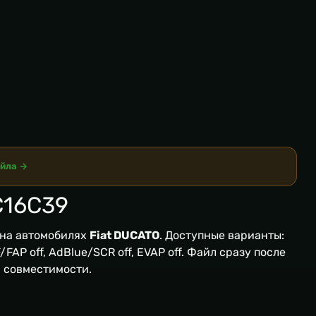
айла →
C16C39
на автомобилях
Fiat DUCATO
. Доступные варианты:
FAP off, AdBlue/SCR off, EVAP off. Файл сразу после
я совместимости.