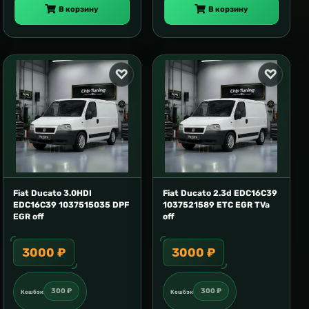
В корзину
В корзину
Fiat Ducato 3.0HDI
Fiat Ducato 2.3d EDC16C39
EDC16C39 1037515035 DPF
1037521589 ETC EGR TVa
EGR off
off
3000 ₽
3000 ₽
300 ₽
300 ₽
Кешбэк
Кешбэк