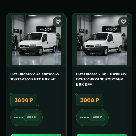
Fiat Ducato 2.3d edc16c39
Fiat Ducato 2.3d EDC16C39
1037393613 ETC EGR off
0281018924 1037521589
EGR OFF
3000 ₽
3000 ₽
300 ₽
300 ₽
Кешбэк
Кешбэк