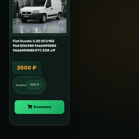
Fiat Ducato 2.2D DCU102
9661256980 9666090080
9666090080 ETC EGR off
3000 ₽
300 ₽
Кешбэк
В корзину