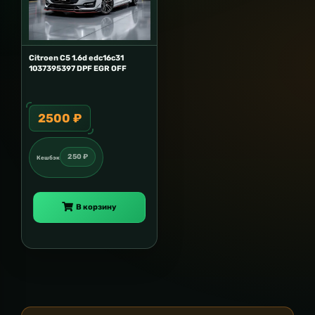
Citroen C5 1.6d edc16c31
1037395397 DPF EGR OFF
2500 ₽
250 ₽
Кешбэк
В корзину