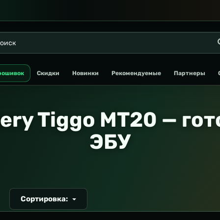
рошивок
Скидки
Новинки
Рекомендуемые
Партнеры
ery Tiggo MT20 — го
ЭБУ
Сортировка:
Т