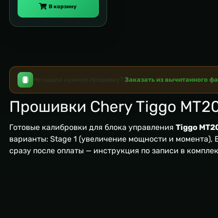
В корзину
Не нашли нужную прошивку?
Заказать из вычитанного ф
Прошивки Chery Tiggo MT2
Готовые калибровки для блока управления
Tiggo MT2
варианты: Stage 1 (увеличение мощности и момента), EG
сразу после оплаты — инструкция по записи в компле