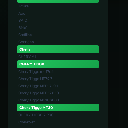
Acura
Audi
BAIC
BMW
Cadillac
Changan
Chery
CHERY M11
CHERY TIGGO
Chery Tiggo me17u6
Chery Tiggo ME7.9.7
Chery Tiggo MED17.10.1
Chery Tiggo MED17.8.10
Chery Tiggo MG1US008
Chery Tiggo MT20
CHERY TIGGO 7 PRO
Chevrolet