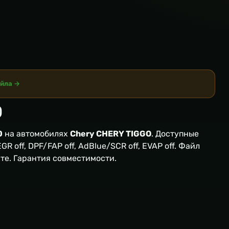
айла →
0
0
на автомобилях
Chery CHERY TIGGO
. Доступные
R off, DPF/FAP off, AdBlue/SCR off, EVAP off. Файл
кте. Гарантия совместимости.