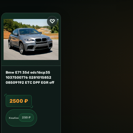
Bmw E71 35d edc16cp35
1037500776 0281015852
08509192 ETC DPF EGR off
2500 ₽
250 ₽
Кешбэк