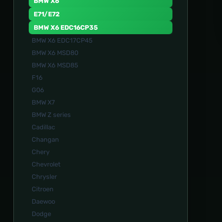
BMW X6
E71/E72
BMW X6 EDC16CP35
BMW X6 EDC17CP45
BMW X6 MSD80
BMW X6 MSD85
F16
G06
BMW X7
BMW Z series
Cadillac
Changan
Chery
Chevrolet
Chrysler
Citroen
Daewoo
Dodge