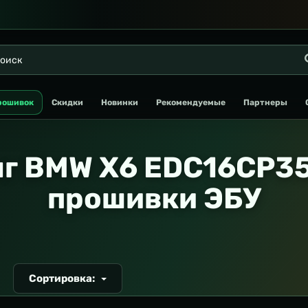
рошивок
Скидки
Новинки
Рекомендуемые
Партнеры
г BMW X6 EDC16CP35
прошивки ЭБУ
Сортировка:
Т