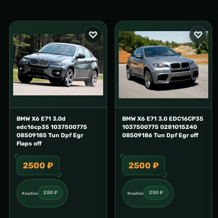
BMW X6 E71 3.0d
BMW X6 E71 3.0 EDC16CP35
edc16cp35 1037500775
1037500775 0281015240
08509185 Tun Dpf Egr
08509186 Tun Dpf Egr off
Flaps off
2500 ₽
2500 ₽
250 ₽
250 ₽
Кешбэк
Кешбэк