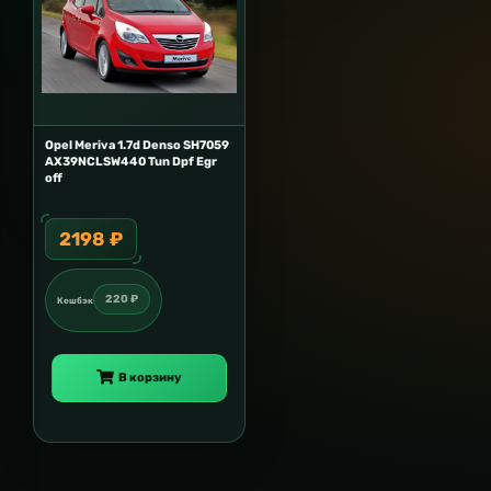
Opel Meriva 1.7d Denso SH7059
AX39NCLSW440 Tun Dpf Egr
off
2198 ₽
220 ₽
Кешбэк
В корзину