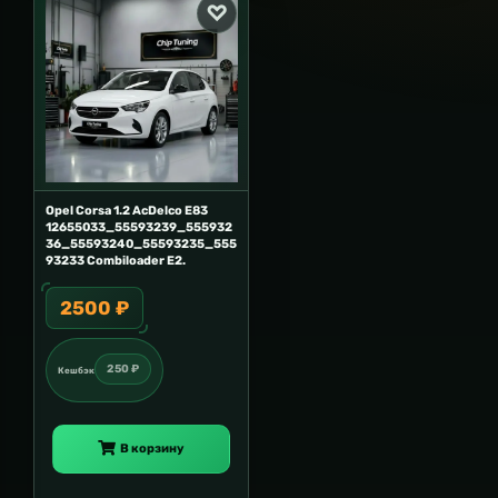
Opel Corsa 1.2 AcDelco E83
12655033_55593239_555932
36_55593240_55593235_555
93233 Combiloader E2.
2500 ₽
250 ₽
Кешбэк
В корзину