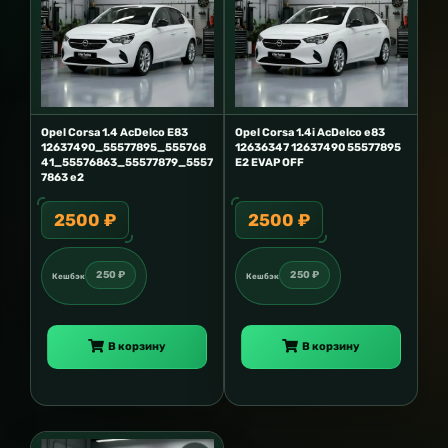
Opel Corsa 1.4 AcDelco E83
Opel Corsa 1.4i AcDelco e83
12637490_55577895_555768
12636347 12637490 55577895
41_55576863_55577879_5557
E2 EVAP OFF
7863 e2
2500 ₽
2500 ₽
250 ₽
250 ₽
Кешбэк
Кешбэк
В корзину
В корзину