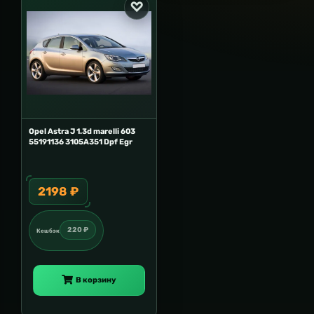
Opel Astra J 1.3d marelli 603
55191136 3105A351 Dpf Egr
2198 ₽
220 ₽
Кешбэк
В корзину