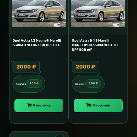
Opel Astra 1.3 Magneti Marelli
Opel Astra H 1.3 Marelli
3308AC70 TUN EGR DPF OFF
MAREL0100 3308AM80 ETC
DPF EGR off
2000 ₽
2000 ₽
200 ₽
200 ₽
Кешбэк
Кешбэк
В корзину
В корзину