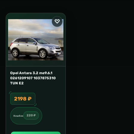
Opel Antara 3.2 me9.6.1
0261209107 1037875310
TUN E2
2198 ₽
220 ₽
Кешбэк