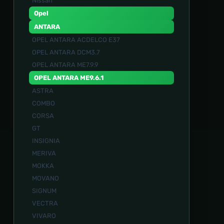
Nissan
Opel
ANTARA
OPEL ANTARA ACDELCO E37
OPEL ANTARA DCM3.7
OPEL ANTARA ME7.9.9
OPEL ANTARA ME9.6.1
ASTRA
COMBO
CORSA
GT
INSIGNIA
MERIVA
MOKKA
MOVANO
SIGNUM
VECTRA
VIVARO