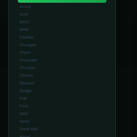
Acura
Audi
BAIC
BMW
Cadillac
Changan
Chery
Chevrolet
Chrysler
Citroen
Daewoo
Dodge
Fiat
Ford
GAC
Geely
Great Wall
Haval