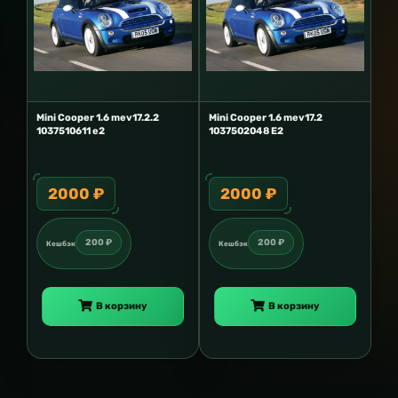
Mini Cooper 1.6 mev17.2.2
Mini Cooper 1.6 mev17.2
1037510611 e2
1037502048 E2
2000 ₽
2000 ₽
200 ₽
200 ₽
Кешбэк
Кешбэк
В корзину
В корзину