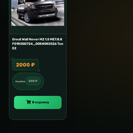
Great Wall Hover M2 1.5 ME7.8.8
F01R00D724_00KW0K0326 Tun
E2
2000 ₽
200 ₽
Кешбэк
В корзину