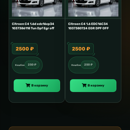
Citroen C4 1.6d edc16cp34
Citroen C4 1.6 EDC16C34
1037386118 Tun Dpf Egr off
1037380724 EGR DPF OFF
2500 ₽
2500 ₽
250 ₽
250 ₽
Кешбэк
Кешбэк
В корзину
В корзину