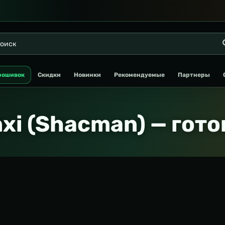
рошивок
Скидки
Новинки
Рекомендуемые
Партнеры
xi (Shacman) — гот