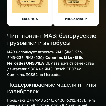
MAZ BUS
МАЗ 6516С9
Чип-тюнинг МАЗ: белорусские
грузовики и автобусы
МАЗ использует агрегаты ЯМЗ (ЯМЗ-236,
ЯМЗ-238, ЯМЗ-536),
Cummins ISLe/ISBe
,
Mercedes OM501LA
. ЭБУ зависит от семейства
двигателя: ЯЗДА на ЯМЗ, Bosch EDC7 на
Cummins, EGS52 на Mercedes.
Поддерживаемые модели и типы
калибровок
Прошивки для МАЗ 5340, 6430, 6312, 4371. Типы:
Stage 1, EGR off, DPF off, SCR off / AdBlue off.