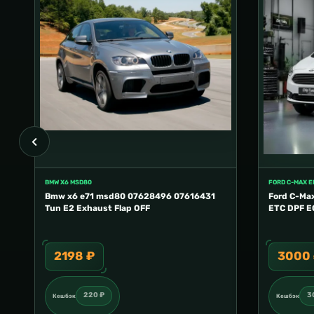
BMW X6 MSD80
FORD C-MAX 
Bmw x6 e71 msd80 07628496 07616431
Ford C-Ma
Tun E2 Exhaust Flap OFF
ETC DPF E
2198 ₽
3000
220 ₽
3
Кешбэк
Кешбэк