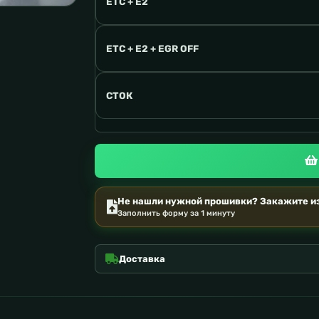
ETC + E2
ETC + E2 + EGR OFF
СТОК
Не нашли нужной прошивки? Закажите из
Заполнить форму за 1 минуту
Доставка