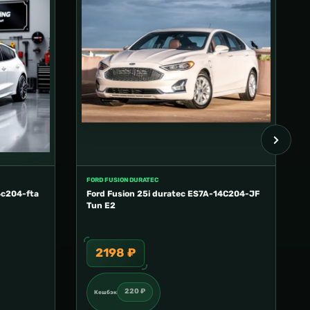
FORD FUSION DURATEC
4c204-fta
Ford Fusion 25i duratec ES7A-14C204-JF
Tun E2
2198 ₽
220 ₽
Кешбэк