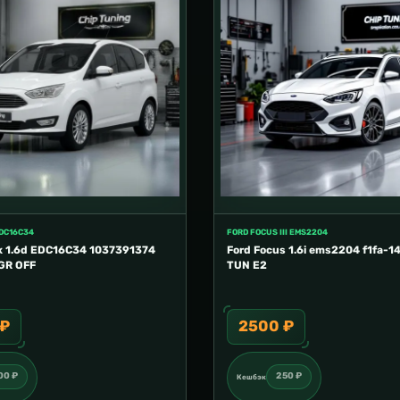
EDC16C34
FORD FOCUS III EMS2204
x 1.6d EDC16C34 1037391374
Ford Focus 1.6i ems2204 f1fa-1
GR OFF
TUN E2
 ₽
2500 ₽
00 ₽
250 ₽
Кешбэк