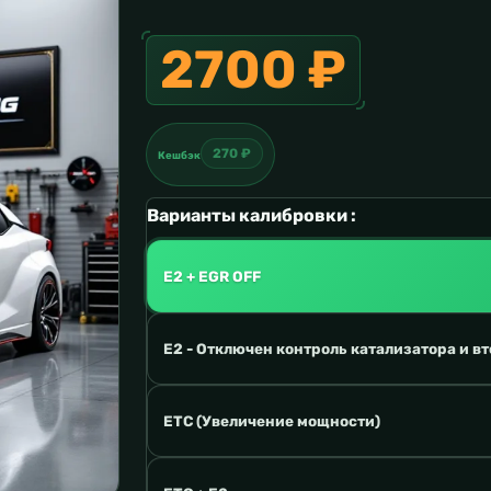
2700 ₽
270 ₽
Кешбэк
Варианты калибровки :
E2 + EGR OFF
E2 - Отключен контроль катализатора и вт
ETC (Увеличение мощности)