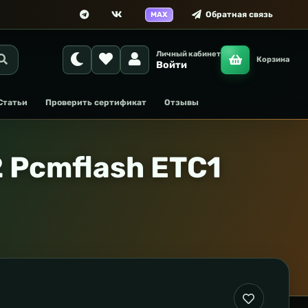
Обратная связь
MAX
Личный кабинет
Корзина
Войти
Статьи
Проверить сертификат
Отзывы
2 Pcmflash ETC1