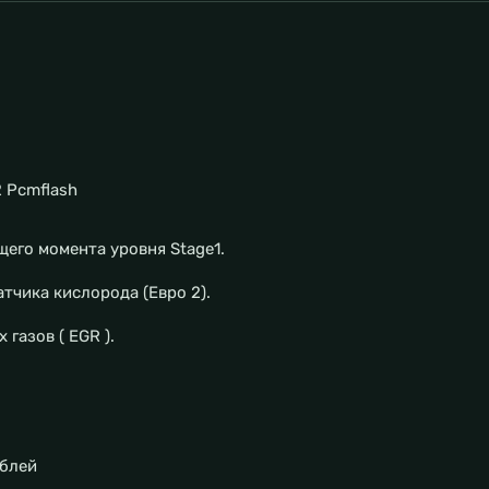
 Pcmflash
щего момента уровня Stage1.
тчика кислорода (Евро 2).
газов ( EGR ).
ублей