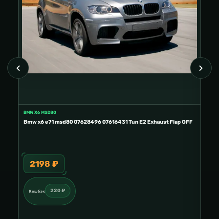
BMW X6 MSD80
FORD
E2
Bmw x6 e71 msd80 07628496 07616431 Tun E2 Exhaust Flap OFF
Ford
2198 ₽
3
220 ₽
Кешбэк
Ке