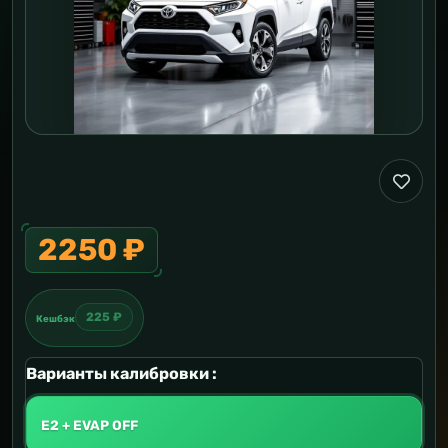
2250 ₽
225 ₽
Кешбэк
Варианты калибровки :
E2 + EVAP OFF