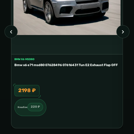
BMW X6 MSD80
FORD
E2
Bmw x6 e71 msd80 07628496 07616431 Tun E2 Exhaust Flap OFF
Ford
2198 ₽
3
220 ₽
Кешбэк
Ке