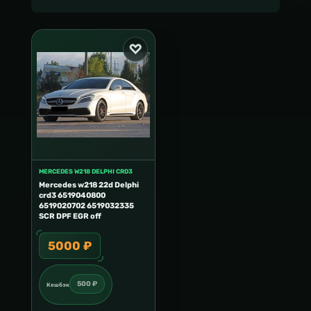
MERCEDES W218 DELPHI CRD3
Mercedes w218 22d Delphi
crd3 6519040800
6519020702 6519032335
SCR DPF EGR off
5000 ₽
500 ₽
Кешбэк