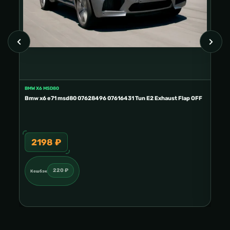
BMW X6 MSD80
FORD
E2
Bmw x6 e71 msd80 07628496 07616431 Tun E2 Exhaust Flap OFF
Ford
2198 ₽
3
220 ₽
Кешбэк
Ке