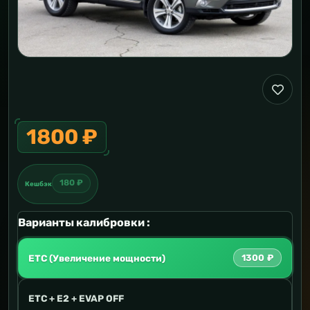
1800 ₽
180 ₽
Кешбэк
Варианты калибровки :
ETC (Увеличение мощности)
1300 ₽
ETC + E2 + EVAP OFF