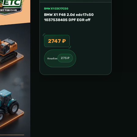
BMW X1 EDC17C50
BMW X1 F48 2.0d edc17c50
1037538405 DPF EGR off
2747 ₽
275 ₽
Кешбэк