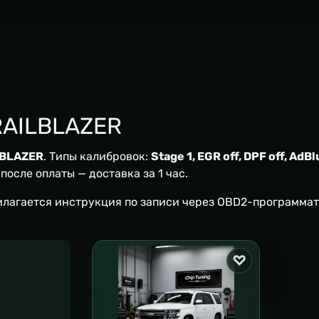
RAILBLAZER
LBLAZER
. Типы калибровок:
Stage 1, EGR off, DPF off, AdBl
осле оплаты — доставка за 1 час.
илагается инструкция по записи через OBD2-программат