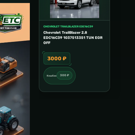
CHEVROLET TRAILBLAZER EDC16C39
Chevrolet TrailBlazer 2.8
EDC16C39 1037513351 TUN EGR
OFF
3000 ₽
300 ₽
Кешбэк