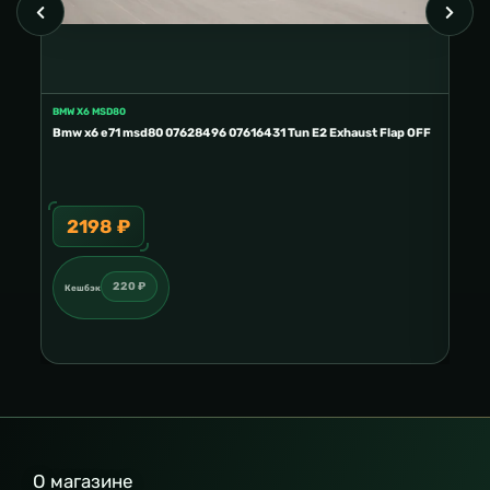
BMW X6 MSD80
FORD
E2
Bmw x6 e71 msd80 07628496 07616431 Tun E2 Exhaust Flap OFF
Ford
2198 ₽
3
220 ₽
Кешбэк
Ке
О магазине