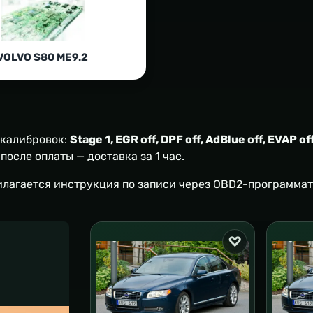
VOLVO S80 ME9.2
 калибровок:
Stage 1, EGR off, DPF off, AdBlue off, EVAP off
осле оплаты — доставка за 1 час.
илагается инструкция по записи через OBD2-программат