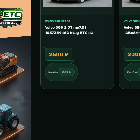
VOLVO S80 ME7.01
VOLVO S80 
Volvo S80 2.5T me7.01
Volvo S8
1037359462 Ktag ETC e2
12B684-
2500 ₽
200
250 ₽
Кешбэк
Кешбэк