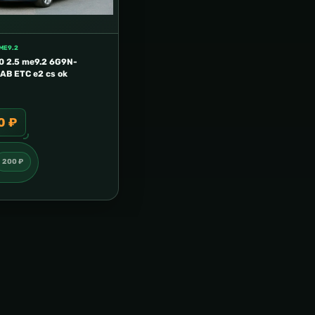
ME9.2
0 2.5 me9.2 6G9N-
AB ETC e2 cs ok
0 ₽
200 ₽